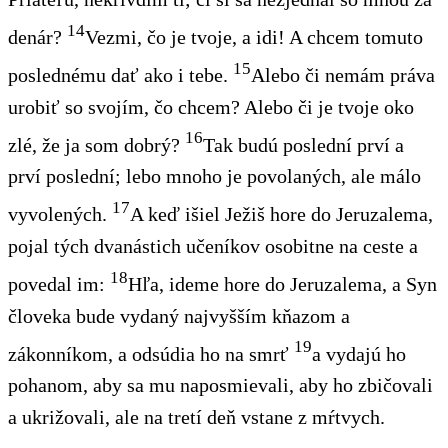
14
denár?
Vezmi, čo je tvoje, a idi! A chcem tomuto
15
poslednému dať ako i tebe.
Alebo či nemám
práva
urobiť so svojím, čo chcem? Alebo či je tvoje oko
16
zlé, že ja som dobrý?
Tak budú poslední
prví a
prví poslední; lebo mnoho je povolaných
, ale málo
17
vyvolených
.
A keď išiel Ježiš hore do Jeruzalema,
pojal tých dvanástich učeníkov osobitne na ceste a
18
povedal im:
Hľa, ideme hore do Jeruzalema, a Syn
človeka bude vydaný najvyšším kňazom a
19
zákonníkom, a odsúdia ho na smrť
a vydajú
ho
pohanom, aby sa mu naposmievali, aby ho zbičovali
a ukrižovali, ale na tretí deň vstane
z mŕtvych
.