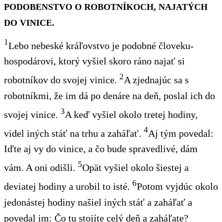
PODOBENSTVO O ROBOTNÍKOCH, NAJATÝCH
DO VINICE.
1
Lebo nebeské kráľovstvo je podobné človeku-
hospodárovi, ktorý vyšiel skoro ráno najať si
2
robotníkov
do svojej vinice.
A zjednajúc sa s
robotníkmi,
že im dá
po denáre na deň, poslal ich do
3
svojej vinice.
A keď vyšiel okolo tretej hodiny,
4
videl iných stáť na trhu a zaháľať.
Aj tým povedal:
Iďte aj vy do vinice, a čo bude spravedlivé
, dám
5
vám. A oni odišli.
Opät vyšiel okolo šiestej a
6
deviatej hodiny a urobil to isté.
Potom vyjdúc okolo
jedonástej hodiny našiel iných stáť a zaháľať a
povedal im: Čo tu stojíte celý deň a zaháľate?