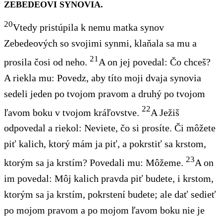
ZEBEDEOVI SYNOVIA.
20
Vtedy pristúpila
k nemu matka synov
Zebedeových
so svojimi synmi, klaňala sa mu a
21
prosila čosi od neho.
A on jej povedal: Čo chceš?
A
riekla mu: Povedz, aby títo moji dvaja synovia
sedeli jeden po tvojom pravom a druhý po tvojom
22
ľavom
boku
v tvojom kráľovstve.
A Ježiš
odpovedal a riekol: Neviete
, čo si prosíte. Či môžete
piť
kalich, ktorý mám ja piť, a pokrstiť sa krstom,
23
ktorým sa ja krstím? Povedali mu: Môžeme.
A on
im povedal: Môj kalich pravda piť budete, i krstom,
ktorým sa ja krstím, pokrstení budete; ale dať sedieť
po mojom pravom a po mojom ľavom
boku
nie je