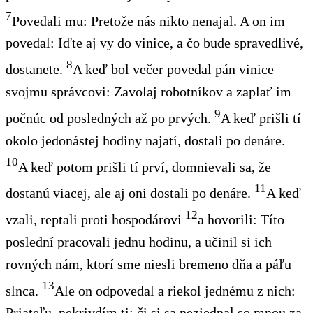
7
Povedali mu: Pretože nás nikto nenajal.
A on
im
povedal: Iďte aj vy do vinice, a čo bude spravedlivé,
8
dostanete.
A keď bol večer povedal pán
vinice
svojmu správcovi: Zavolaj robotníkov a zaplať
im
9
počnúc od posledných až po prvých.
A keď prišli tí
okolo jedonástej hodiny
najatí
, dostali po denáre.
10
A keď
potom
prišli tí prví, domnievali sa, že
11
dostanú viacej, ale aj oni dostali po denáre.
A keď
12
vzali, reptali proti hospodárovi
a hovorili: Títo
poslední pracovali jednu hodinu, a učinil si ich
rovných nám, ktorí sme niesli bremeno dňa a páľu
13
slnca.
Ale on odpovedal a riekol jednému z nich:
Priateľu, nekrivdím ti; či si sa nezjednal so mnou za