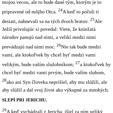
mojou vecou, ale
to bude dané tým
, ktorým je to
24
pripravené
od môjho Otca.
A keď
to
počuli tí
25
desiati, nahnevali sa na tých dvoch bratov.
Ale
Ježiš privolajúc si povedal: Viete, že kniežatá
národov panujú
nad nimi, a velikí
medzi nimi
26
prevádzajú nad nimi moc.
Nie
tak bude medzi
vami, ale ktokoľvek by chcel byť medzi vami
27
velikým, bude vaším služobníkom;
a ktokoľvek by
chcel byť medzi vami prvým
, bude vaším sluhom,
28
ako
ani
Syn človeka neprišiel, aby mu slúžili
, ale
aby slúžil
a dal svoj život
ako
výkupné za mnohých.
SLEPÍ PRI JERICHU.
29
A keď vychádzali z Jericha, išiel za ním veliký