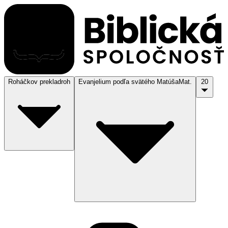
Roháčkov preklad
roh
Evanjelium podľa svätého Matúša
Mat.
20