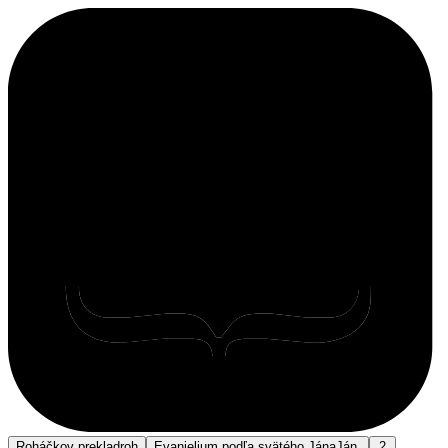
Roháčkov preklad
roh
Evanjelium podľa svätého Jána
Ján.
2