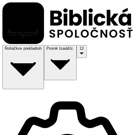
Roháčkov preklad
roh
Prorok Izaiáš
Iz.
12