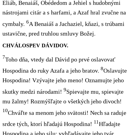
Eliáb, Benaiáš, Obédedom
a Jehiel s
hudobnými
nástrojami citár a s harfami, a Azaf hral zvučne na
6
cymbaly.
A Benaiáš a Jachaziel, kňazi, s trúbami
ustavične, pred truhlou smluvy Božej.
CHVÁLOSPEV DÁVIDOV.
7
Toho dňa, vtedy dal Dávid po prvé oslavovať
8
Hospodina do ruky Azafa a jeho bratov.
Oslavujte
Hospodina! Vzývajte jeho meno! Oznamujte jeho
9
skutky medzi národami!
Spievajte mu, spievajte
mu žalmy! Rozmýšľajte o všetkých jeho divoch!
10
Chváľte sa menom jeho svätosti! Nech sa raduje
11
srdce tých, ktorí hľadajú Hospodina!
Hľadajte
Hospodina a jeho silu; vyhľadávajte jeho tvár