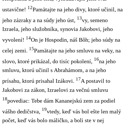
12
ustavične!
Pamätajte na jeho divy, ktoré učinil, na
13
jeho zázraky a na súdy jeho úst,
vy
, semeno
Izraela, jeho služobníka, synovia Jakobovi, jeho
14
vyvolení!
On je Hospodin, náš Bôh; jeho súdy na
15
celej zemi.
Pamätajte na jeho smluvu na veky, na
16
slovo, ktoré prikázal, do tisíc pokolení,
na jeho
smluvu
, ktorú učinil s Abrahámom
, a na jeho
17
prísahu,
ktorú prisahal
Izákovi.
A postavil to
Jakobovi za zákon, Izraelovi za večnú smluvu
18
povediac: Tebe dám Kananejskú zem za podiel
19
vášho dedičstva,
vtedy
, keď vás bol
ešte len
malý
počet, keď
vás bolo
máličko, a
boli ste
v nej