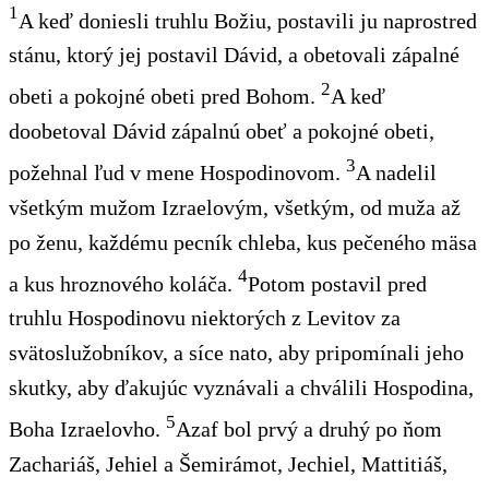
1
A keď doniesli truhlu Božiu, postavili ju naprostred
stánu, ktorý jej postavil Dávid, a obetovali zápalné
2
obeti a pokojné obeti pred Bohom.
A keď
doobetoval Dávid zápalnú obeť a pokojné obeti,
3
požehnal
ľud v mene Hospodinovom.
A nadelil
všetkým mužom Izraelovým,
všetkým
, od muža až
po ženu, každému pecník chleba, kus pečeného mäsa
4
a kus hroznového koláča.
Potom postavil pred
truhlu Hospodinovu
niektorých
z Levitov
za
svätoslužobníkov, a síce nato, aby pripomínali
jeho
skutky
, aby
ďakujúc
vyznávali a chválili Hospodina,
5
Boha Izraelovho.
Azaf bol prvý a druhý po ňom
Zachariáš, Jehiel a Šemirámot, Jechiel, Mattitiáš,