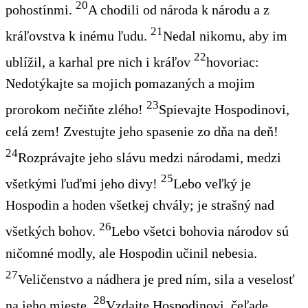
20
pohostínmi.
A chodili od národa k národu a z
21
kráľovstva k inému ľudu.
Nedal nikomu, aby im
22
u
blížil
, a karhal pre nich
i
kráľov
hovoriac
:
Nedotýkajte sa mojich pomazaných a mojim
23
prorokom nečiňte zlého!
Spievajte
Hospodinovi,
celá zem! Zvestujte jeho spasenie zo dňa na deň!
24
Rozprávajte jeho slávu medzi národami, medzi
25
všetkými ľuďmi jeho divy!
Lebo veľký je
Hospodin a hoden všetkej chvály; je strašný nad
26
všetkých bohov.
Lebo všetci bohovia národov sú
ničomné modly, ale Hospodin učinil nebesia.
27
Veličenstvo
a nádhera
je
pred ním, sila a veselosť
28
na jeho mieste.
Vzdajte
Hospodinovi, čeľade