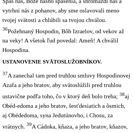
Spas nás, Bože nášho spasenia, a shromaždi nás a
vytrhni nás z pohanov, aby sme oslavovali meno
tvojej svätosti a chlúbili sa tvojou chválou.
36
Požehnaný Hospodin, Bôh Izraelov, od vekov až
na veky! A všetok ľud povedal: Ameň! A chválil
Hospodina.
USTANOVENIE SVÄTOSLUŽOBNÍKOV.
37
A zanechal tam pred truhlou smluvy Hospodinovej
Azafa a jeho bratov, aby svätoslúžili pred truhlou
38
ustavične podľa toho, čo v ktorý deň bolo treba;
aj
Obéd-edoma
a jeho bratov, šesťdesiatich a ôsmich,
aj Obédedoma, syna Jedutúnovho, i Chosu, za
39
vrátnych.
A Cádoka, kňaza, a jeho bratov, kňazov,