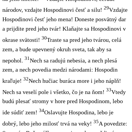
29
národov, vzdajte Hospodinovi česť a silu!
Vzdajte
Hospodinovi česť jeho mena! Doneste posvätný dar
a prijdite pred jeho tvár! Klaňajte sa Hospodinovi v
30
okrase svätosti!
Traste sa pred jeho tvárou, celá
zem, a bude upevnený okruh sveta, tak aby sa
31
nepohol.
Nech sa radujú nebesia, a nech plesá
zem, a nech povedia medzi národami: Hospodin
32
kraľuje!
Nech hučiac buráca more i jeho náplň!
33
Nech sa veselí pole i všetko, čo je na ňom!
Vtedy
budú plesať stromy v hore pred Hospodinom, lebo
34
ide súdiť zem!
Oslavujte
Hospodina, lebo je
35
dobrý, lebo jeho milosť
trvá
na veky!
A povedzte: