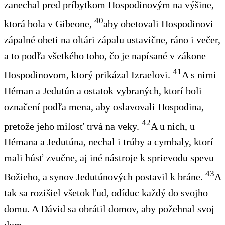
zanechal
pred príbytkom Hospodinovým na výšine,
40
ktorá bola v Gibeone,
aby obetovali Hospodinovi
zápalné obeti na oltári zápalu ustavične, ráno
i večer,
a
to
podľa všetkého toho, čo je napísané v zákone
41
Hospodinovom, ktorý prikázal Izraelovi.
A s nimi
Héman a Jedutún a ostatok vybraných, ktorí boli
označení podľa mena, aby oslavovali Hospodina,
42
pretože jeho milosť
trvá
na veky.
A u nich,
u
Hémana a Jedutúna,
nechal i
trúby a cymbaly, ktorí
mali húsť
zvučne,
aj iné
nástroje
k sprievodu
spevu
43
Božieho, a synov Jedutúnových
postavil
k bráne.
A
tak sa rozišiel všetok ľud,
odíduc
každý do svojho
domu. A Dávid sa obrátil
domov
, aby požehnal svoj