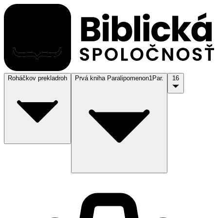
Roháčkov preklad
roh
Prvá kniha Paralipomenon
1Par.
16