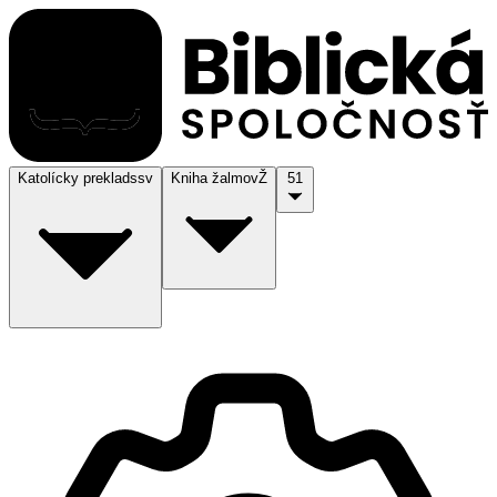
Katolícky preklad
ssv
Kniha žalmov
Ž
51