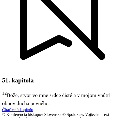
51. kapitola
12
Bože, stvor vo mne srdce čisté a v mojom vnútri
obnov ducha pevného.
Čítať celú kapitolu
© Konferencia biskupov Slovenska © Spolok sv. Vojtecha. Text