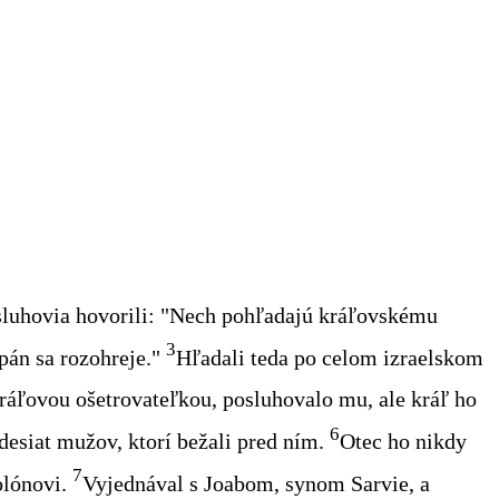
luhovia hovorili: "Nech pohľadajú kráľovskému
3
pán sa rozohreje."
Hľadali teda po celom izraelskom
ráľovou ošetrovateľkou, posluhovalo mu, ale kráľ ho
6
desiat mužov, ktorí bežali pred ním.
Otec ho nikdy
7
olónovi.
Vyjednával s Joabom, synom Sarvie, a