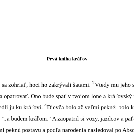
Prvá kniha kráľov
2
sa zohriať, hoci ho zakrývali šatami.
Vtedy mu jeho s
a opatrovať. Ono bude spať v tvojom lone a kráľovský 
4
dli ju ku kráľovi.
Dievča bolo až veľmi pekné; bolo k
 "Ja budem kráľom." A zaopatril si vozy, jazdcov a päť
ľmi peknú postavu a podľa narodenia nasledoval po Abs