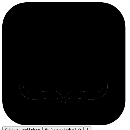
Katolícky preklad
ssv
Prvá kniha kráľov
1 Kr
1