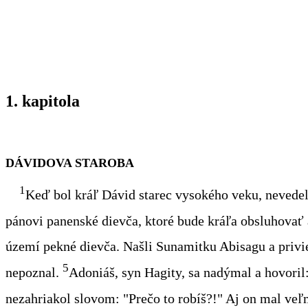
1. kapitola
DÁVIDOVA STAROBA
1
Keď bol kráľ Dávid starec vysokého veku, nevedel 
pánovi panenské dievča, ktoré bude kráľa obsluhovať 
území pekné dievča. Našli Sunamitku Abisagu a privie
5
nepoznal.
Adoniáš, syn Hagity, sa nadýmal a hovoril:
nezahriakol slovom: "Prečo to robíš?!" Aj on mal ve