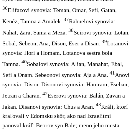
36
Elifazovi synovia: Teman, Omar, Sefi, Gatan,
37
Kenéz, Tamna a Amalek.
Rahuelovi synovia:
38
Nahat, Zara, Sama a Meza.
Seirovi synovia: Lotan,
39
Sobal, Sebeon, Ana, Dison, Eser a Disan.
Lotanovi
synovia: Hori a Homam. Lotanova sestra bola
40
Tamna.
Sobalovi synovia: Alian, Manahat, Ebal,
41
Sefi a Onam. Sebeonovi synovia: Aja a Ana.
Anovi
synovia: Dison. Disonovi synovia: Hamram, Eseban,
42
Jetran a Charan.
Eserovi synovia: Balán, Zavan a
43
Jakan. Disanovi synovia: Chus a Aran.
Králi, ktorí
kraľovali v Edomsku skôr, ako nad Izraelitmi
panoval kráľ: Beorov syn Bale; meno jeho mesta