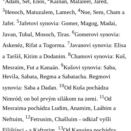
Adam, Set, Enos,
Kainan, Malaleel, Jared,
3
4
Henoch, Matuzalem, Lamech,
Noe, Sem, Cham a
5
Jafet.
Jafetovi synovia: Gomer, Magog, Madai,
6
Javan, Tubal, Mosoch, Tiras.
Gomerovi synovia:
7
Askenéz, Rifat a Togorma.
Javanovi synovia: Elisa
8
a Taršiš, Kitim a Dodanim.
Chamovi synovia: Kuš,
9
Mesraim, Fut a Kanaán.
Kušovi synovia: Saba,
Hevila, Sabata, Regma a Sabatacha. Regmovi
10
synovia: Saba a Dadan.
Od Kuša pochádza
11
Nimród; on bol prvým silákom na zemi.
Od
Mesraima pochádza Ludim, Anamim, Laábim a
12
Neftuim,
Fetrusim, Chašluim - odkiaľ vyšli
13
Filištínci - a Kaftorim.
Od Kanaána pochádza