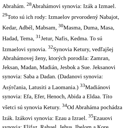
28
Abrahám.
Abrahámovi synovia: Izák a Izmael.
29
Toto sú ich rody: Izmaelov prvorodený Nabajot,
30
Kedar, Adbél, Mabsam,
Masma, Duma, Masa,
31
Hadad, Tema,
Jetur, Nafis, Kedma. To sú
32
Izmaelovi synovia.
Synovia Ketury, vedľajšej
Abrahámovej ženy, ktorých porodila: Zamran,
Jeksan, Madan, Madián, Jesbok a Sue. Jeksanovi
synovia: Saba a Dadan. (Dadanovi synovia:
33
Asýrčania, Latusiti a Laomania.)
Madiánovi
synovia: Efa, Efer, Henoch, Abida a Eldaa. Títo
34
všetci sú synovia Ketury.
Od Abraháma pochádza
35
Izák. Izákovi synovia: Ezau a Izrael.
Ezauovi
synovia: Elifaz, Rahuel, Jehus, Ihelom a Kore.