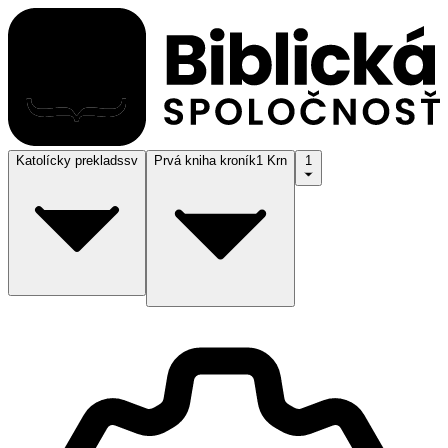
Katolícky preklad
ssv
Prvá kniha kroník
1 Krn
1