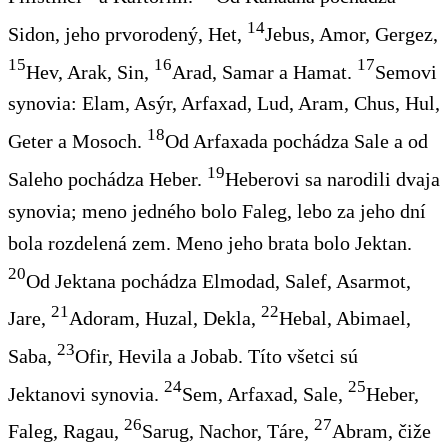
14
Sidon, jeho prvorodený, Het,
Jebus, Amor, Gergez,
15
16
17
Hev, Arak, Sin,
Arad, Samar a Hamat.
Semovi
synovia: Elam, Asýr, Arfaxad, Lud, Aram, Chus, Hul,
18
Geter a Mosoch.
Od Arfaxada pochádza Sale a od
19
Saleho pochádza Heber.
Heberovi sa narodili dvaja
synovia; meno jedného bolo Faleg, lebo za jeho dní
bola rozdelená zem. Meno jeho brata bolo Jektan.
20
Od Jektana pochádza Elmodad, Salef, Asarmot,
21
22
Jare,
Adoram, Huzal, Dekla,
Hebal, Abimael,
23
Saba,
Ofir, Hevila a Jobab. Títo všetci sú
24
25
Jektanovi synovia.
Sem, Arfaxad, Sale,
Heber,
26
27
Faleg, Ragau,
Sarug, Nachor, Táre,
Abram, čiže