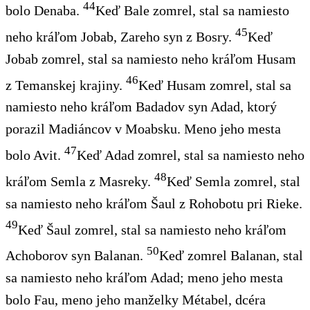
44
bolo Denaba.
Keď Bale zomrel, stal sa namiesto
45
neho kráľom Jobab, Zareho syn z Bosry.
Keď
Jobab zomrel, stal sa namiesto neho kráľom Husam
46
z Temanskej krajiny.
Keď Husam zomrel, stal sa
namiesto neho kráľom Badadov syn Adad, ktorý
porazil Madiáncov v Moabsku. Meno jeho mesta
47
bolo Avit.
Keď Adad zomrel, stal sa namiesto neho
48
kráľom Semla z Masreky.
Keď Semla zomrel, stal
sa namiesto neho kráľom Šaul z Rohobotu pri Rieke.
49
Keď Šaul zomrel, stal sa namiesto neho kráľom
50
Achoborov syn Balanan.
Keď zomrel Balanan, stal
sa namiesto neho kráľom Adad; meno jeho mesta
bolo Fau, meno jeho manželky Métabel, dcéra