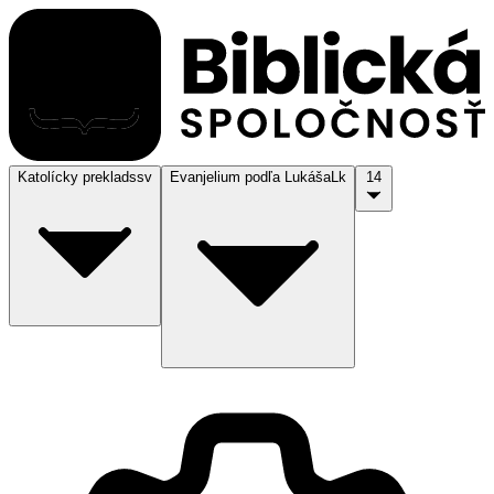
Katolícky preklad
ssv
Evanjelium podľa Lukáša
Lk
14