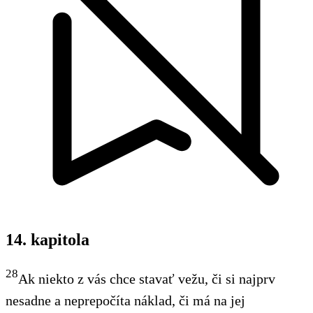
14. kapitola
28
Ak niekto z vás chce stavať vežu, či si najprv
nesadne a neprepočíta náklad, či má na jej