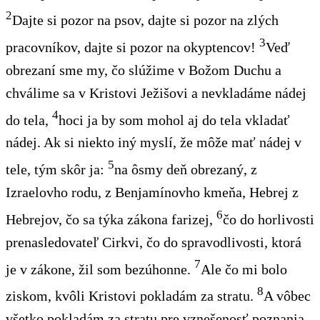
2
Dajte si pozor na psov, dajte si pozor na zlých
3
pracovníkov, dajte si pozor na okyptencov!
Veď
obrezaní sme my, čo slúžime v Božom Duchu a
chválime sa v Kristovi Ježišovi a nevkladáme nádej
4
do tela,
hoci ja by som mohol aj do tela vkladať
nádej. Ak si niekto iný myslí, že môže mať nádej v
5
tele, tým skôr ja:
na ôsmy deň obrezaný, z
Izraelovho rodu, z Benjamínovho kmeňa, Hebrej z
6
Hebrejov, čo sa týka zákona farizej,
čo do horlivosti
prenasledovateľ Cirkvi, čo do spravodlivosti, ktorá
7
je v zákone, žil som bezúhonne.
Ale čo mi bolo
8
ziskom, kvôli Kristovi pokladám za stratu.
A vôbec
všetko pokladám za stratu pre vznešenosť poznania