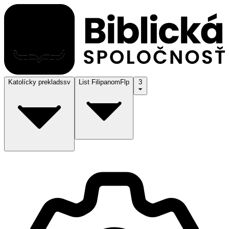
Katolícky preklad
ssv
List Filipanom
Flp
3