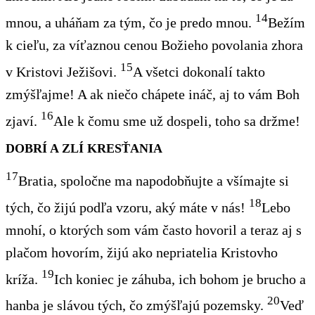
14
mnou, a uháňam za tým, čo je predo mnou.
Bežím
k cieľu, za víťaznou cenou Božieho povolania zhora
15
v Kristovi Ježišovi.
A všetci dokonalí takto
zmýšľajme! A ak niečo chápete ináč, aj to vám Boh
16
zjaví.
Ale k čomu sme už dospeli, toho sa držme!
DOBRÍ A ZLÍ KRESŤANIA
17
Bratia, spoločne ma napodobňujte a všímajte si
18
tých, čo žijú podľa vzoru, aký máte v nás!
Lebo
mnohí, o ktorých som vám často hovoril a teraz aj s
plačom hovorím, žijú ako nepriatelia Kristovho
19
kríža.
Ich koniec je záhuba, ich bohom je brucho a
20
hanba je slávou tých, čo zmýšľajú pozemsky.
Veď