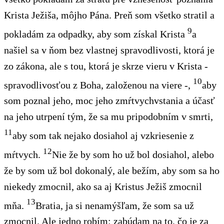
Krista Ježiša, môjho Pána. Preň som všetko stratil a
9
pokladám za odpadky, aby som získal Krista
a
našiel sa v ňom bez vlastnej spravodlivosti, ktorá je
zo zákona, ale s tou, ktorá je skrze vieru v Krista -
10
spravodlivosťou z Boha, založenou na viere -,
aby
som poznal jeho, moc jeho zmŕtvychvstania a účasť
na jeho utrpení tým, že sa mu pripodobním v smrti,
11
aby som tak nejako dosiahol aj vzkriesenie z
12
mŕtvych.
Nie že by som ho už bol dosiahol, alebo
že by som už bol dokonalý, ale bežím, aby som sa ho
niekedy zmocnil, ako sa aj Kristus Ježiš zmocnil
13
mňa.
Bratia, ja si nenamýšľam, že som sa už
zmocnil. Ale jedno robím: zabúdam na to, čo je za