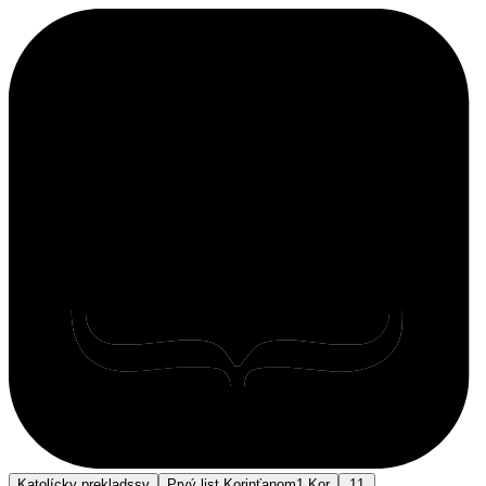
Katolícky preklad
ssv
Prvý list Korinťanom
1 Kor
11