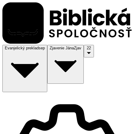
Evanjelický preklad
sep
Zjavenie Jána
Zjav
22