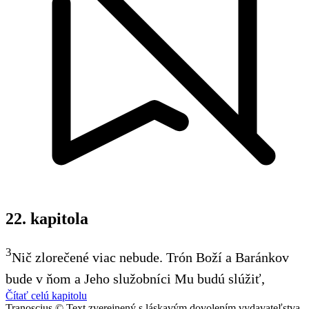
22. kapitola
3
Nič zlorečené viac nebude. Trón Boží a Baránkov
bude v ňom a Jeho služobníci Mu budú slúžiť,
Čítať celú kapitolu
Tranoscius © Text zverejnený s láskavým dovolením vydavateľstva