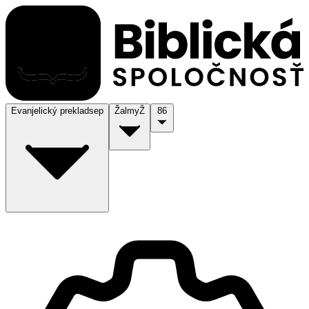
Evanjelický preklad
sep
Žalmy
Ž
86