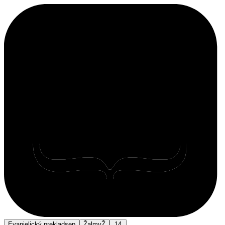
Evanjelický preklad
sep
Žalmy
Ž
14