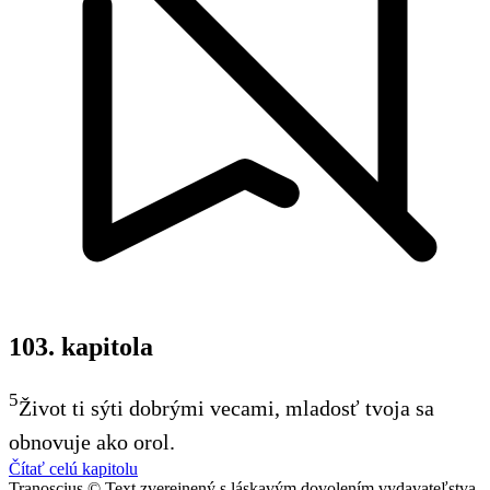
103. kapitola
5
Život ti sýti dobrými vecami, mladosť tvoja sa
obnovuje ako orol.
Čítať celú kapitolu
Tranoscius © Text zverejnený s láskavým dovolením vydavateľstva