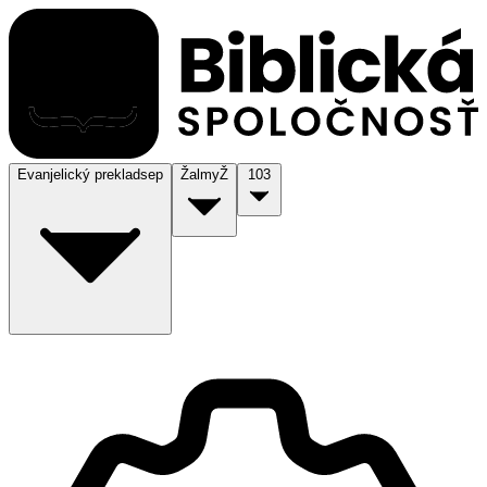
Evanjelický preklad
sep
Žalmy
Ž
103