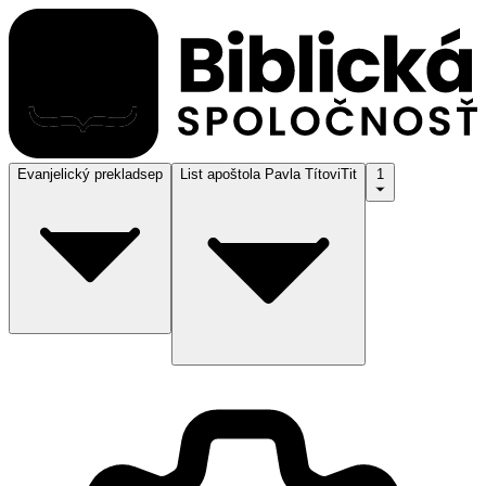
Evanjelický preklad
sep
List apoštola Pavla Títovi
Tit
1