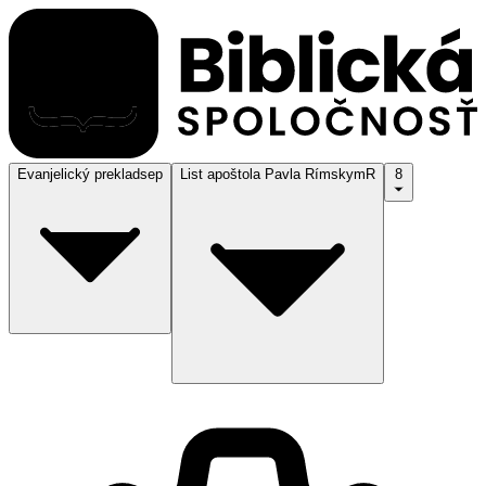
Evanjelický preklad
sep
List apoštola Pavla Rímskym
R
8