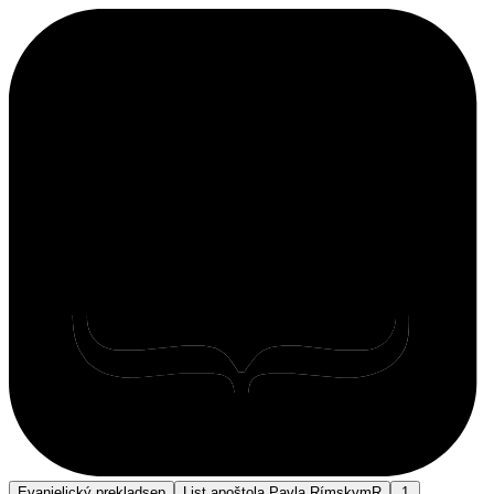
Evanjelický preklad
sep
List apoštola Pavla Rímskym
R
1