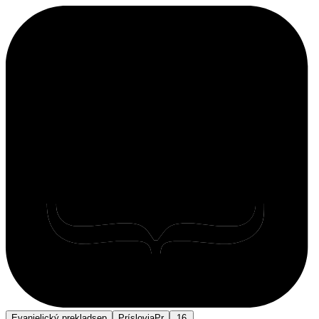
Evanjelický preklad
sep
Príslovia
Pr
16