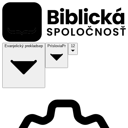
Evanjelický preklad
sep
Príslovia
Pr
12