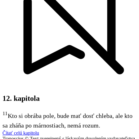
12. kapitola
11
Kto si obrába pole, bude mať dosť chleba, ale kto
sa zháňa po márnostiach, nemá rozum.
Čítať celú kapitolu
Tranoscius © Text zverejnený s láskavým dovolením vydavateľstva