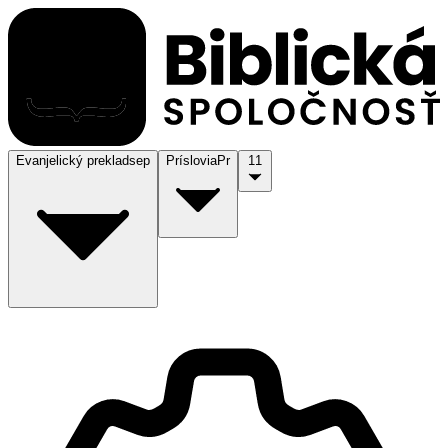
Evanjelický preklad
sep
Príslovia
Pr
11