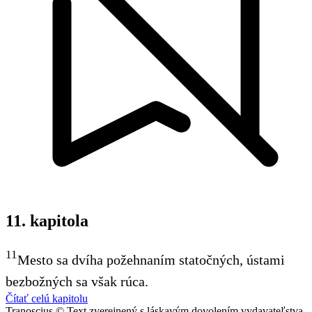
11. kapitola
11
Mesto sa dvíha požehnaním statočných, ústami
bezbožných sa však rúca.
Čítať celú kapitolu
Tranoscius © Text zverejnený s láskavým dovolením vydavateľstva