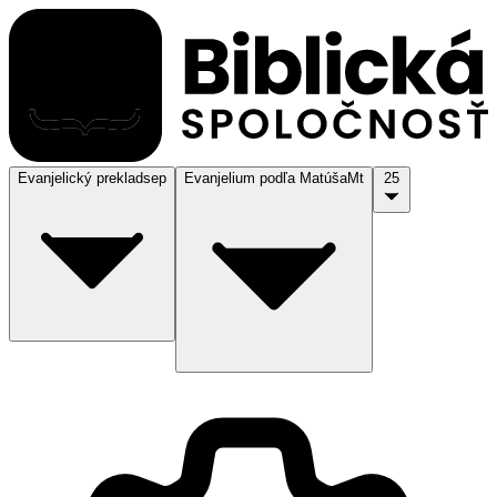
Evanjelický preklad
sep
Evanjelium podľa Matúša
Mt
25