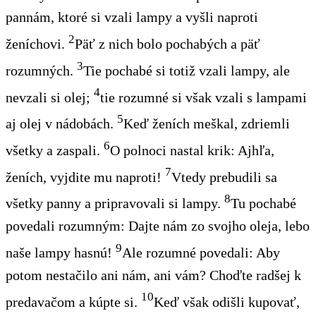
pannám, ktoré si vzali lampy a vyšli naproti
2
ženíchovi.
Päť z nich bolo pochabých a päť
3
rozumných.
Tie pochabé si totiž vzali lampy, ale
4
nevzali si olej;
tie rozumné si však vzali s lampami
5
aj olej v nádobách.
Keď ženích meškal, zdriemli
6
všetky a zaspali.
O polnoci nastal krik: Ajhľa,
7
ženích, vyjdite mu naproti!
Vtedy prebudili sa
8
všetky panny a pripravovali si lampy.
Tu pochabé
povedali rozumným: Dajte nám zo svojho oleja, lebo
9
naše lampy hasnú!
Ale rozumné povedali: Aby
potom nestačilo ani nám, ani vám? Choďte radšej k
10
predavačom a kúpte si.
Keď však odišli kupovať,