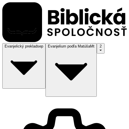
Evanjelický preklad
sep
Evanjelium podľa Matúša
Mt
2