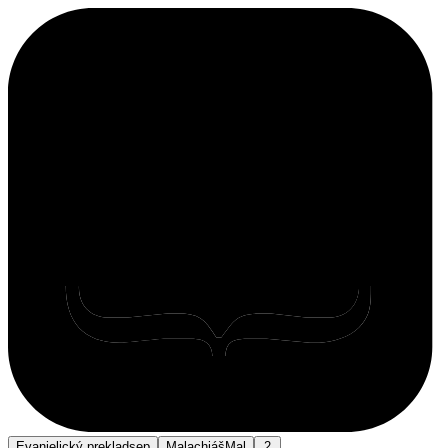
Evanjelický preklad
sep
Malachiáš
Mal
2