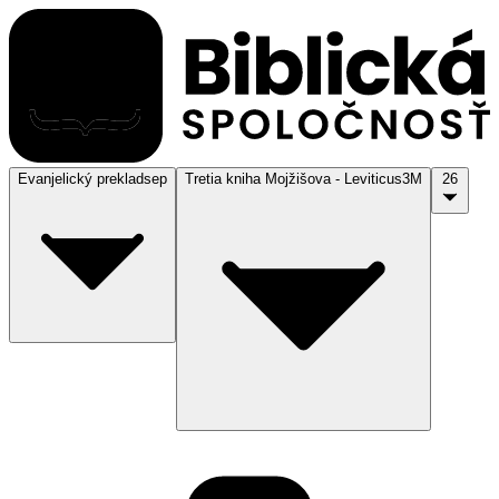
Evanjelický preklad
sep
Tretia kniha Mojžišova - Leviticus
3M
26