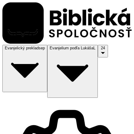
Evanjelický preklad
sep
Evanjelium podľa Lukáša
L
24