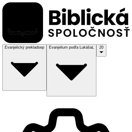
Evanjelický preklad
sep
Evanjelium podľa Lukáša
L
20