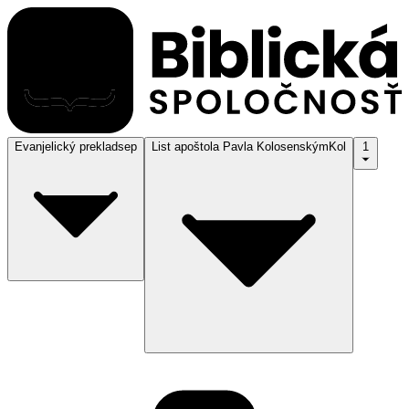
Evanjelický preklad
sep
List apoštola Pavla Kolosenským
Kol
1