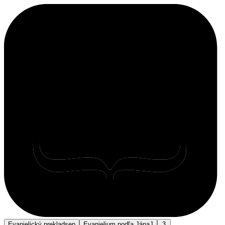
Evanjelický preklad
sep
Evanjelium podľa Jána
J
3