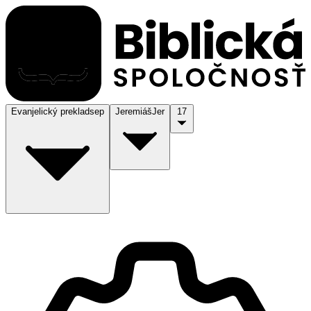
Evanjelický preklad
sep
Jeremiáš
Jer
17