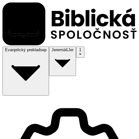
Evanjelický preklad
sep
Jeremiáš
Jer
1