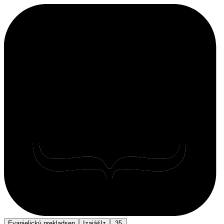
Evanjelický preklad
sep
Izaiáš
Iz
35