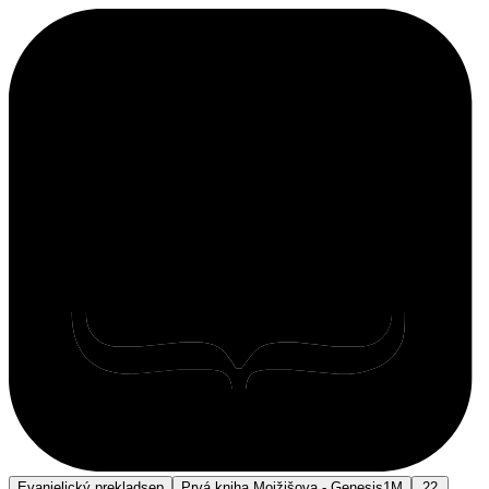
Evanjelický preklad
sep
Prvá kniha Mojžišova - Genesis
1M
22