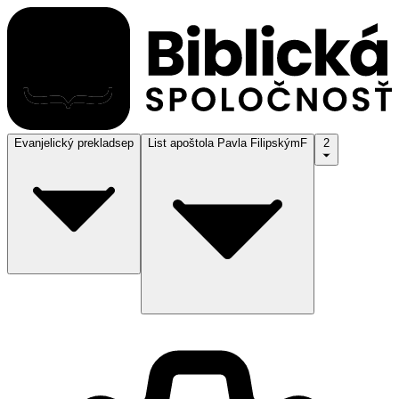
Evanjelický preklad
sep
List apoštola Pavla Filipským
F
2