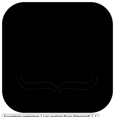
Evanjelický preklad
sep
List apoštola Pavla Filipským
F
1