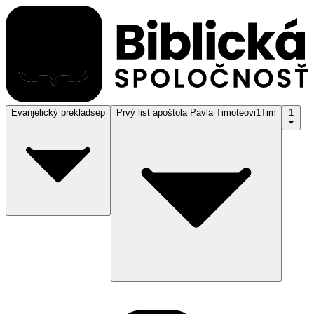
Evanjelický preklad
sep
Prvý list apoštola Pavla Timoteovi
1Tim
1