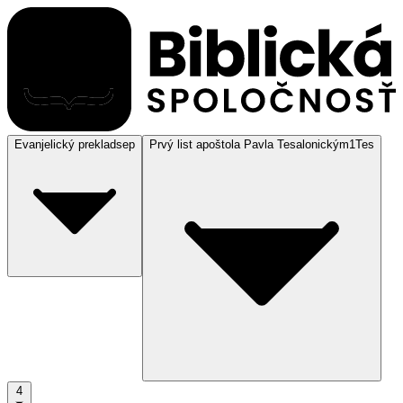
Evanjelický preklad
sep
Prvý list apoštola Pavla Tesalonickým
1Tes
4