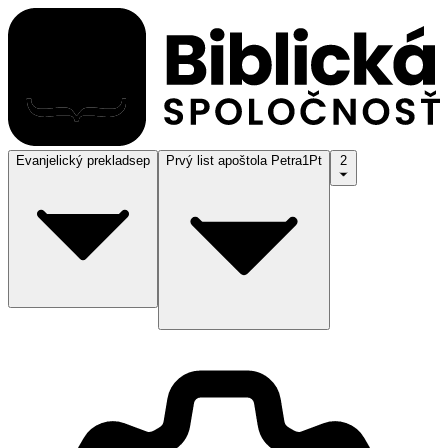
Evanjelický preklad
sep
Prvý list apoštola Petra
1Pt
2