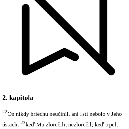
2. kapitola
22
On nikdy hriechu neučinil, ani ľsti nebolo v Jeho
23
ústach;
keď Mu zlorečili, nezlorečil; keď trpel,