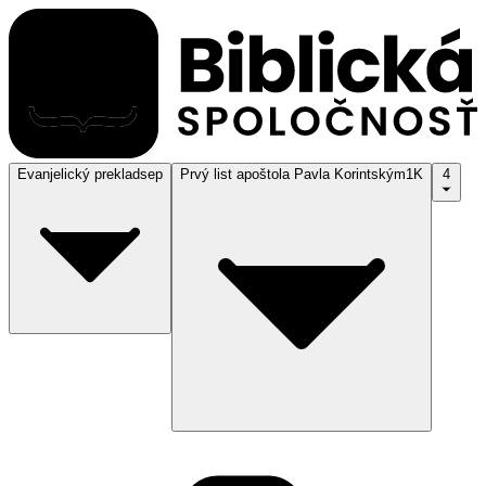
Evanjelický preklad
sep
Prvý list apoštola Pavla Korintským
1K
4