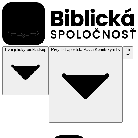
Evanjelický preklad
sep
Prvý list apoštola Pavla Korintským
1K
15