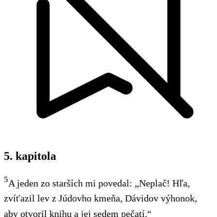
5. kapitola
5
A jeden zo starších mi povedal: „Neplač! Hľa,
zvíťazil lev z Júdovho kmeňa, Dávidov výhonok,
aby otvoril knihu a jej sedem pečatí.“