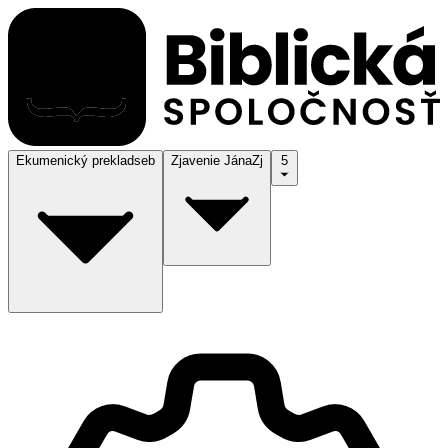
Ekumenický preklad
seb
Zjavenie Jána
Zj
5