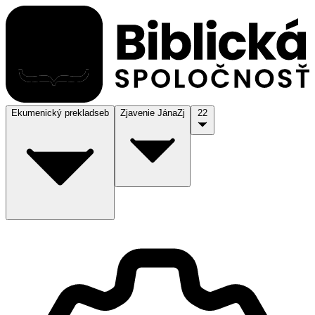
Ekumenický preklad
seb
Zjavenie Jána
Zj
22