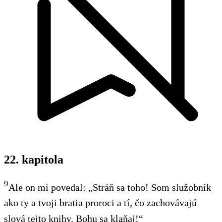
22. kapitola
9
Ale on mi povedal: „Stráň sa toho! Som služobník
ako ty a tvoji bratia proroci a tí, čo zachovávajú
slová tejto knihy. Bohu sa klaňaj!“