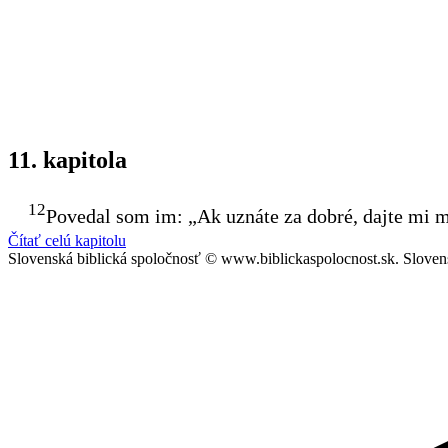
11. kapitola
12
Povedal som im: „Ak uznáte za dobré, dajte mi mo
Čítať celú kapitolu
Slovenská biblická spoločnosť © www.biblickaspolocnost.sk. Sloven