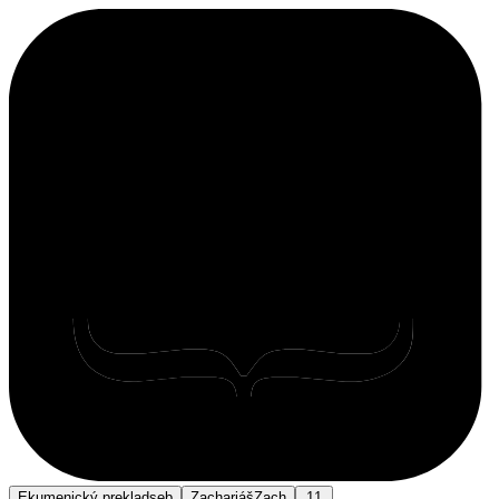
Ekumenický preklad
seb
Zachariáš
Zach
11