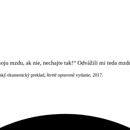
ju mzdu, ak nie, nechajte tak!“ Odvážili mi teda mzdu:
ský ekumenický preklad, štvrté opravené vydanie, 2017.