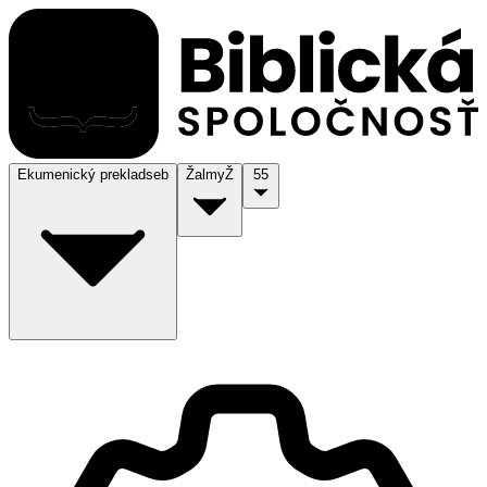
Ekumenický preklad
seb
Žalmy
Ž
55