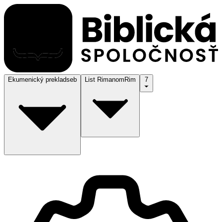
Ekumenický preklad
seb
List Rimanom
Rim
7