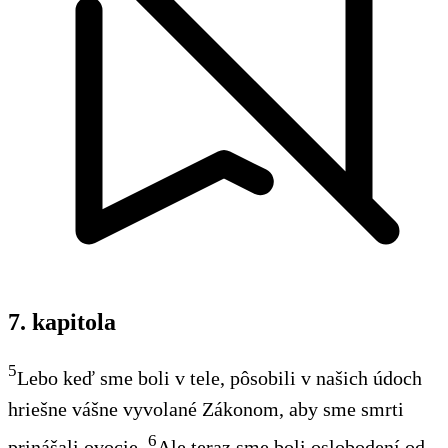
7. kapitola
5
Lebo keď sme boli v tele, pôsobili v našich údoch
hriešne vášne vyvolané Zákonom, aby sme smrti
6
prinášali ovocie.
Ale teraz sme boli oslobodení od