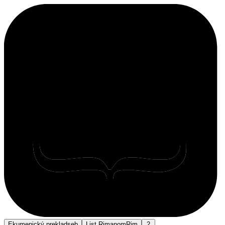
Ekumenický preklad
seb
List Rimanom
Rim
2