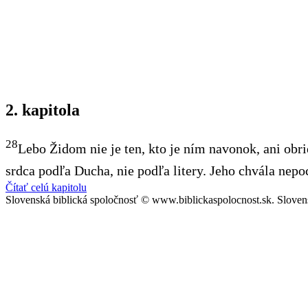
2. kapitola
28
Lebo Židom nie je ten, kto je ním navonok, ani obrie
srdca podľa Ducha, nie podľa litery. Jeho chvála nepo
Čítať celú kapitolu
Slovenská biblická spoločnosť © www.biblickaspolocnost.sk. Sloven