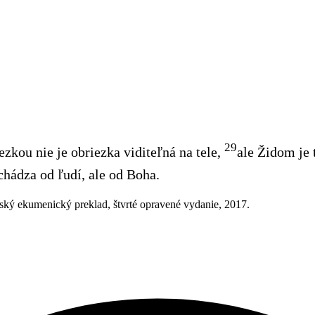
29
zkou nie je obriezka viditeľná na tele,
ale Židom je 
chádza od ľudí, ale od Boha.
ský ekumenický preklad, štvrté opravené vydanie, 2017.