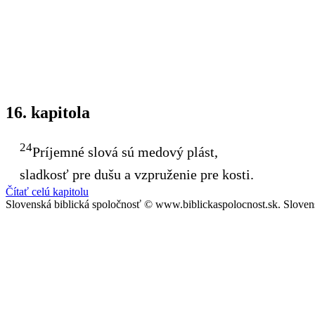
16. kapitola
24
Príjemné slová sú medový plást,
sladkosť pre dušu a vzpruženie pre kosti.
Čítať celú kapitolu
Slovenská biblická spoločnosť © www.biblickaspolocnost.sk. Sloven