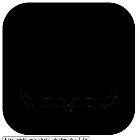
Ekumenický preklad
seb
Príslovia
Prís
16