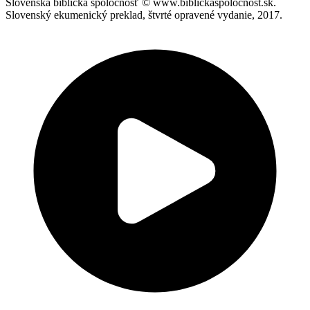
Slovenská biblická spoločnosť © www.biblickaspolocnost.sk.
Slovenský ekumenický preklad, štvrté opravené vydanie, 2017.