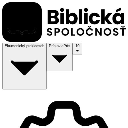
Ekumenický preklad
seb
Príslovia
Prís
10