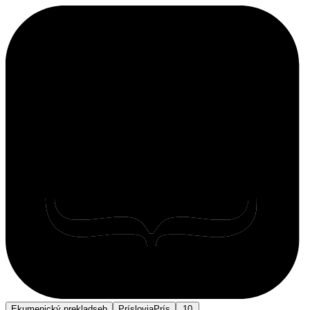
Ekumenický preklad
seb
Príslovia
Prís
10