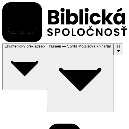
Ekumenický preklad
seb
Numeri — Štvrtá Mojžišova kniha
Nm
11