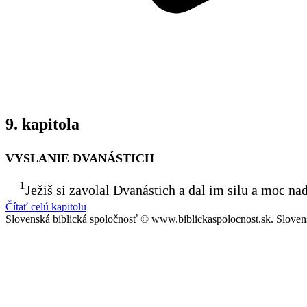
9. kapitola
VYSLANIE DVANÁSTICH
1
Ježiš si zavolal Dvanástich
a dal im silu a moc na
Čítať celú kapitolu
Slovenská biblická spoločnosť © www.biblickaspolocnost.sk. Sloven