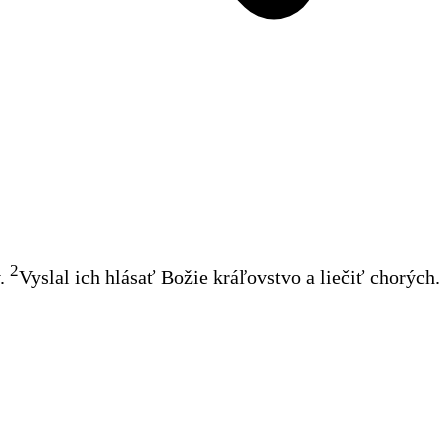
2
.
Vyslal ich hlásať Božie kráľovstvo a liečiť chorých
.