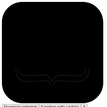
Ekumenický preklad
seb
Evanjelium podľa Lukáša
Lk
9